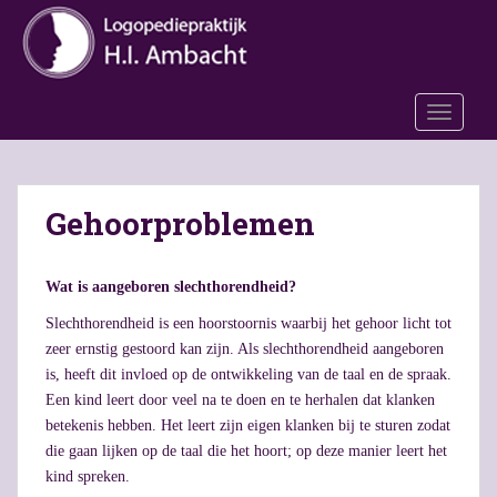
S
k
i
p
t
TOGGLE
o
m
a
Gehoorproblemen
i
n
c
Wat is aangeboren slechthorendheid?
o
n
Slechthorendheid is een hoorstoornis waarbij het gehoor licht tot
t
zeer ernstig gestoord kan zijn. Als slechthorendheid aangeboren
e
is, heeft dit invloed op de ontwikkeling van de taal en de spraak.
n
Een kind leert door veel na te doen en te herhalen dat klanken
t
betekenis hebben. Het leert zijn eigen klanken bij te sturen zodat
die gaan lijken op de taal die het hoort; op deze manier leert het
kind spreken.