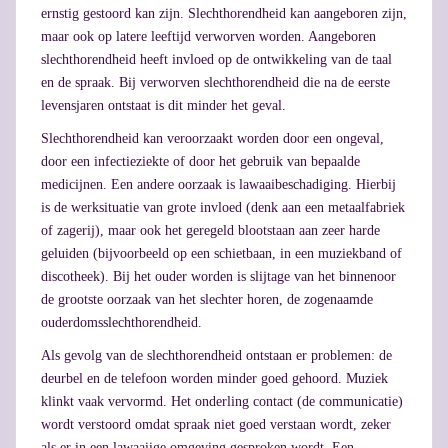
ernstig gestoord kan zijn. Slechthorendheid kan aangeboren zijn,
maar ook op latere leeftijd verworven worden. Aangeboren
slechthorendheid heeft invloed op de ontwikkeling van de taal
en de spraak. Bij verworven slechthorendheid die na de eerste
levensjaren ontstaat is dit minder het geval.
Slechthorendheid kan veroorzaakt worden door een ongeval,
door een infectieziekte of door het gebruik van bepaalde
medicijnen. Een andere oorzaak is lawaaibeschadiging. Hierbij
is de werksituatie van grote invloed (denk aan een metaalfabriek
of zagerij), maar ook het geregeld blootstaan aan zeer harde
geluiden (bijvoorbeeld op een schietbaan, in een muziekband of
discotheek). Bij het ouder worden is slijtage van het binnenoor
de grootste oorzaak van het slechter horen, de zogenaamde
ouderdomsslechthorendheid.
Als gevolg van de slechthorendheid ontstaan er problemen: de
deurbel en de telefoon worden minder goed gehoord. Muziek
klinkt vaak vervormd. Het onderling contact (de communicatie)
wordt verstoord omdat spraak niet goed verstaan wordt, zeker
als er in een lawaaiige omgeving gesproken wordt. Een